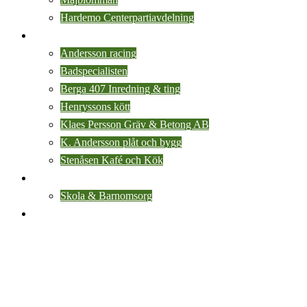
Hardemo Centerpartiavdelning
Lokala företag
Andersson racing
Badspecialisten
Berga 407 Inredning & ting
Henryssons kött
Klaes Persson Gräv & Betong AB
K. Andersson plåt och bygg
Stenåsen Kafé och Kök
Leva & Bo
Skola & Barnomsorg
Kontakt