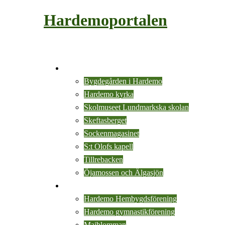
Hoppa
Hardemoportalen
till
innehåll
Slå
på/av
Sevärdheter
meny
Bygdegården i Hardemo
Hardemo kyrka
Skolmuseet Lundmarkska skolan
Skeftasberget
Sockenmagasinet
S:t Olofs kapell
Tillrebacken
Öjamossen och Älgasjön
Föreningar
Hardemo Hembygdsförening
Hardemo gymnastikförening
Majblomman