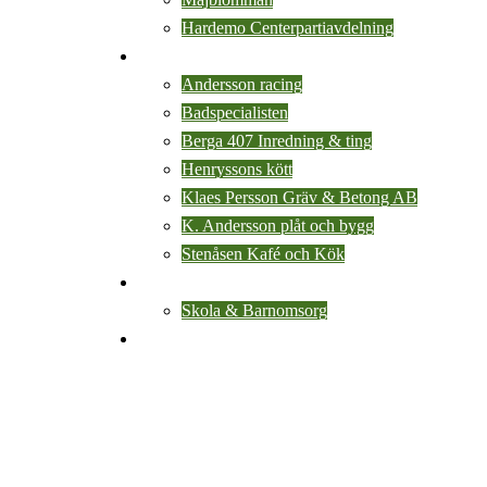
Hardemo Centerpartiavdelning
Lokala företag
Andersson racing
Badspecialisten
Berga 407 Inredning & ting
Henryssons kött
Klaes Persson Gräv & Betong AB
K. Andersson plåt och bygg
Stenåsen Kafé och Kök
Leva & Bo
Skola & Barnomsorg
Kontakt