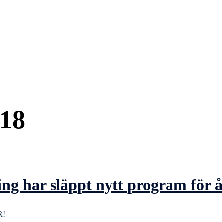
018
 har släppt nytt program för å
R!