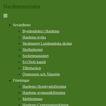
Hoppa
Hardemoportalen
till
Slå
innehåll
på/av
Sevärdheter
meny
Bygdegården i Hardemo
Hardemo kyrka
Skolmuseet Lundmarkska skolan
Skeftasberget
Sockenmagasinet
S:t Olofs kapell
Tillrebacken
Öjamossen och Älgasjön
Föreningar
Hardemo Hembygdsförening
Hardemo gymnastikförening
Majblomman
Hardemo Centerpartiavdelning