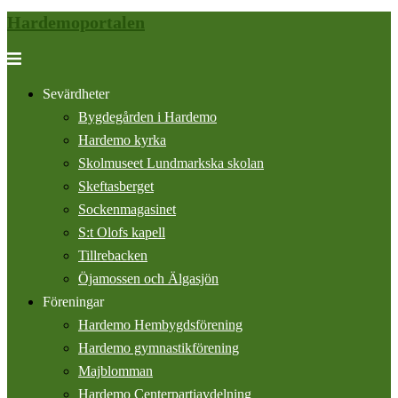
Hardemoportalen
Hoppa
till
Slå
innehåll
på/av
Sevärdheter
meny
Bygdegården i Hardemo
Hardemo kyrka
Skolmuseet Lundmarkska skolan
Skeftasberget
Sockenmagasinet
S:t Olofs kapell
Tillrebacken
Öjamossen och Älgasjön
Föreningar
Hardemo Hembygdsförening
Hardemo gymnastikförening
Majblomman
Hardemo Centerpartiavdelning