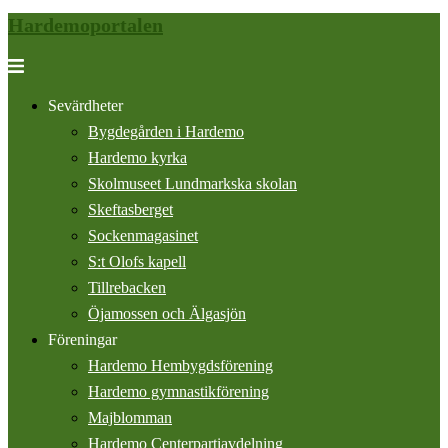
Hardemoportalen
Hoppa
till
Slå
innehåll
på/av
Sevärdheter
meny
Bygdegården i Hardemo
Hardemo kyrka
Skolmuseet Lundmarkska skolan
Skeftasberget
Sockenmagasinet
S:t Olofs kapell
Tillrebacken
Öjamossen och Älgasjön
Föreningar
Hardemo Hembygdsförening
Hardemo gymnastikförening
Majblomman
Hardemo Centerpartiavdelning