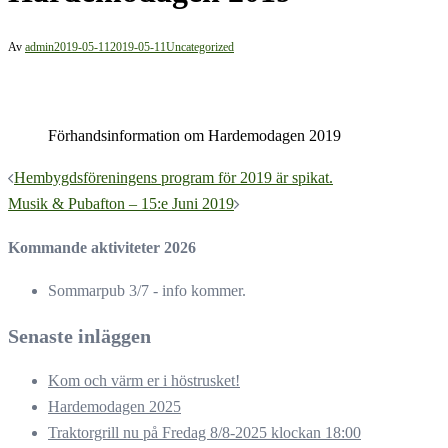
Av
admin
2019-05-11
2019-05-11
Uncategorized
Förhandsinformation om Hardemodagen 2019
Inläggsnavigering
Hembygdsföreningens program för 2019 är spikat.
Musik & Pubafton – 15:e Juni 2019
Kommande aktiviteter 2026
Sommarpub 3/7 - info kommer.
Senaste inläggen
Kom och värm er i höstrusket!
Hardemodagen 2025
Traktorgrill nu på Fredag 8/8-2025 klockan 18:00